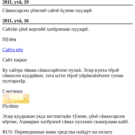
2011, утă, 19
Сăмахсарсен çĕнелнĕ сайчĕ ĕçлеме пуçларĕ.
2011, утă, 16
Сайтăн çĕнĕ версийĕ хатĕрленме пуçларĕ.
Пӳлĕм
Сайта кĕр
Сайт пирки
Ку сайтра чăваш сăмахсарĕсене пухнă. Эсир кунта тĕрлĕ
сăмахсен куçарăвне, тата ытти тĕрлĕ уйрăмлăхĕсене тупма
пултаратăр.
Счетчики
Пулăшу
Эсир куçаракан укçа хостингшăн тӳлеме, çĕнĕ сăмахсарсем
кĕртме, Ашмарин хатĕрленĕ сăмах пуххине сканерлама кайĕ.
RUS: Переведенные вами средства пойдут на оплату