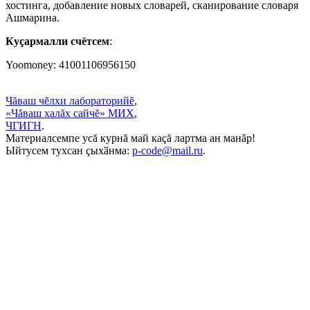
хостинга, добавление новых словарей, сканирование словаря
Ашмарина.
Куçармалли счётсем
:
Yoomoney: 41001106956150
Чăваш чĕлхи лабораторийĕ
,
«Чăваш халăх сайчĕ» МИХ
,
ЧГИГН
.
Материалсемпе усă курнă май каçă лартма ан манăр!
Ыйтусем тухсан ҫыхӑнма:
p-code@mail.ru
.