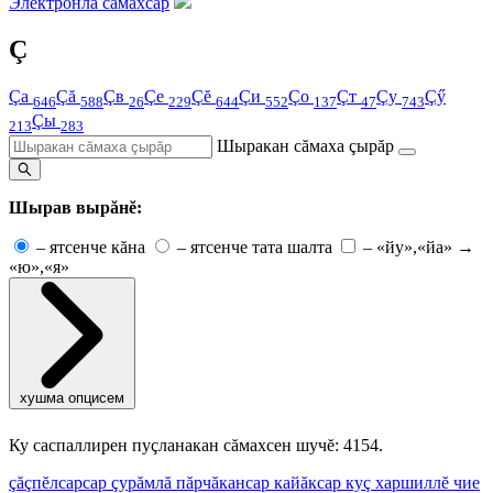
Электронлă сăмахсар
Ç
Çа
Çă
Çв
Çе
Çĕ
Çи
Çо
Çт
Çу
Çӳ
646
588
26
229
644
552
137
47
743
Çы
213
283
Шыракан сăмаха çырăр
Шырав вырăнĕ:
–
ятсенче кăна
–
ятсенче тата шалта
–
«йу»,«йа» →
«ю»,«я»
хушма опцисем
Ку саспаллирен пуçланакан сăмахсен шучĕ: 4154.
çăçпĕл
cap
cap çурăмлă пăрчăкан
cap кайăк
cap куç харшиллĕ чие