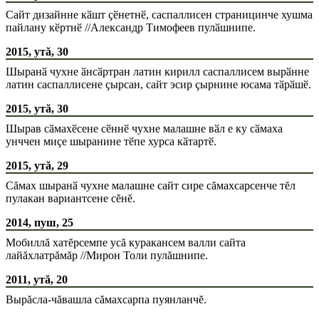
Сайт дизайнне кӑшт ҫӗнетнӗ, саспаллисен страницинче хушма
пайлану кӗртнӗ //Александр Тимофеев пулӑшнипе.
2015, утă, 30
Шыранӑ чухне ӑнсӑртран латин кирилл саспаллисем вырӑнне
латин саспаллисене ҫырсан, сайт эсир ҫырнине юсама тӑрӑшӗ.
2015, утă, 30
Шырав сӑмахӗсене сӗннӗ чухне малашне вӑл е ку сӑмаха
унччен миҫе шыранине тӗпе хурса кӑтартӗ.
2015, утă, 29
Сăмах шыранӑ чухне малашне сайт сире сăмахсарсенче тĕл
пулакан вариантсене сĕнĕ.
2014, пуш, 25
Мобиллă хатĕрсемпе усă куракансем валли сайта
лайăхлатрăмăр //Мирон Толи пулăшнипе.
2011, утă, 20
Вырăсла-чăвашла сăмахсарпа пуянланчĕ.