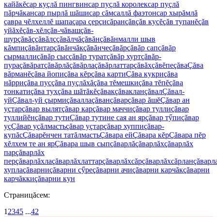
кайăкĕ
cap куçлă пингвин
cap пуçлă королек
cap пуçлă
пăрчăкан
cap пырлă шăши
cap сăмсаллă фаэтон
cap хырăмлă
çавра чĕлхеллĕ шапа
çapа çерçи
căpан
çăв
çăв куçĕ
çăв тупанĕ
çăв
уйăхĕ
çăв-хĕл
çăв-чăваш
çăв-
шур
çăвăç
çăвăлç
çăвăлчă
çăвăн
çăвăнмалли шыв
кăмпи
çăвăнтар
çăвăнчăк
çăвăнче
çăвăр
çăвăр сап
çăвăр
сырмалли
çăвăр сыс
çăвăр турат
çăвăр хурт
çăвăр-
пура
çăвăрат
çăвăрлă
çăвăрла
çăвăрлаттар
çăвăх
çăвĕпе
çăва
Çăва
вăрманĕ
çăва йопи
çăва кĕр
çăва карти
Çăва кукри
çăва
нăрри
çăва пуç
çăва пуçлăхă
çăва тĕмешки
çăва тĕпĕ
çăва
тонкати
çăва тух
çăва шăтăкĕ
çăвак
çăваклан
çăвал
Çăвал-
уй
Çăвал-уй çырми
çăвалла
çăван
çăвар
çăвар ăшĕ
Çăвар ан
уçтар
çăвар вылят
çăвар кар
çăвар маччи
çăвар тулли
çăвар
туллийĕн
çăвар тути
Çăвар тутине сая ан яр
çăвар тӳпи
çăвар
уç
Çăвар уçăлмасть
çăвар уçтар
çăвар хуппи
çăвар-
купăс
Çăварĕнчен татăлмасть
Çăвара ей
Çăвара кĕр
Çăвара пĕр
хĕлхем те ан яр
Çăвара шыв сып
çăварлă
çăварлăх
çăварлăх
пар
çăварлăх
пер
çăварлăхла
çăварлăхлаттар
çăварлăхсăр
çăварлăхсăрлан
çăварл
хупла
çăварни
çăварни çӳре
çăварни ачи
çăварни карчăк
çăварни
карчăкки
çăварни кун
Страницăсем:
1
2
3
4
5
...
42