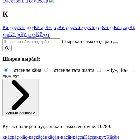
Электронлă сăмахсар
К
Ка
Кă
Кв
Ке
Кĕ
Ки
Кл
Кн
Ко
Кр
2683
1557
61
141
1099
762
211
33
1462
Кс
Ку
Кӳ
516
15
1462
251
Шыракан сăмаха çырăр
Шырав вырăнĕ:
–
ятсенче кăна
–
ятсенче тата шалта
–
«йу»,«йа» →
«ю»,«я»
хушма опцисем
Ку саспаллирен пуçланакан сăмахсен шучĕ: 10289.
к
кăç
кăç-кăç-каç
кăçăн
кăçăн-каçăн
кăççа
Кăççаккух
Кăçĕн