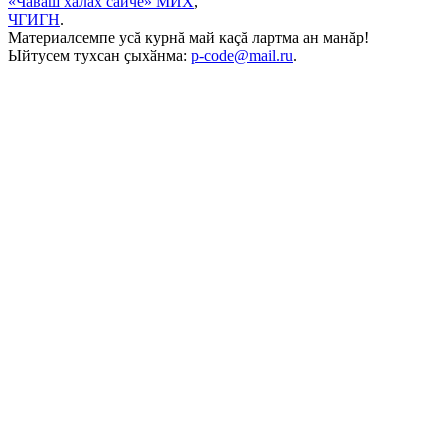
«Чăваш халăх сайчĕ» МИХ
,
ЧГИГН
.
Материалсемпе усă курнă май каçă лартма ан манăр!
Ыйтусем тухсан ҫыхӑнма:
p-code@mail.ru
.