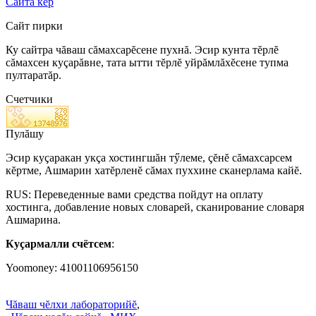
Сайта кĕр
Сайт пирки
Ку сайтра чăваш сăмахсарĕсене пухнă. Эсир кунта тĕрлĕ
сăмахсен куçарăвне, тата ытти тĕрлĕ уйрăмлăхĕсене тупма
пултаратăр.
Счетчики
Пулăшу
Эсир куçаракан укçа хостингшăн тӳлеме, çĕнĕ сăмахсарсем
кĕртме, Ашмарин хатĕрленĕ сăмах пуххине сканерлама кайĕ.
RUS: Переведенные вами средства пойдут на оплату
хостинга, добавление новых словарей, сканирование словаря
Ашмарина.
Куçармалли счётсем
:
Yoomoney: 41001106956150
Чăваш чĕлхи лабораторийĕ
,