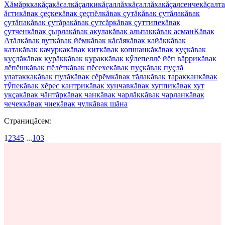
Хăмăркка
кăçа
кăçал
кăçалки
кăçаллăх
кăçаллăха
кăçалсенче
кăçалт
ăсти
кăвак çеçке
кăвак çеçпĕл
кăвак çутă
кăвак çутăла
кăвак
çутăпа
кăвак çутăра
кăвак çутсăр
кăвак çуттипе
кăвак
çутчен
кăвак çырла
кăвак акула
кăвак альпак
кăвак асман
Кăвак
Атăл
кăвак вут
кăвак йĕм
кăвак кăсăя
кăвак кайăк
кăвак
ката
кăвак качурка
кăвак кит
кăвак копшанкă
кăвак куç
кăвак
куçлă
кăвак курăк
кăвак курак
кăвак кӳлепеллĕ йĕп вăрри
кăвак
лĕпĕш
кăвак пĕлĕт
кăвак пĕсехе
кăвак пуç
кăвак пуçлă
улатакка
кăвак пулă
кăвак сĕрĕм
кăвак тăла
кăвак тараккан
кăвак
тӳпе
кăвак хĕрес кантри
кăвак хунчав
кăвак хуппи
кăвак хут
укçа
кăвак чăнтăр
кăвак чан
кăвак чарлăк
кăвак чарлан
кăвак
чечек
кăвак чие
кăвак чул
кăвак шăна
Страницăсем:
1
2
3
4
5
...
103