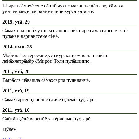
Шырав сӑмахӗсене сӗннӗ чухне малашне вӑл е ку сӑмаха
унччен миҫе шыранине тӗпе хурса кӑтартӗ.
2015, утă, 29
Сăмах шыранӑ чухне малашне сайт сире сăмахсарсенче тĕл
пулакан вариантсене сĕнĕ.
2014, пуш, 25
Мобиллă хатĕрсемпе усă куракансем валли сайта
лайăхлатрăмăр //Мирон Толи пулăшнипе.
2011, утă, 20
Вырăсла-чăвашла сăмахсарпа пуянланчĕ.
2011, утă, 19
Сăмахсарсен çĕнелнĕ сайчĕ ĕçлеме пуçларĕ.
2011, утă, 16
Сайтăн çĕнĕ версийĕ хатĕрленме пуçларĕ.
Пӳлĕм