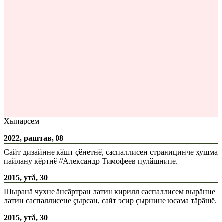
Хыпарсем
2022, раштав, 08
Сайт дизайнне кӑшт ҫӗнетнӗ, саспаллисен страницинче хушма
пайлану кӗртнӗ //Александр Тимофеев пулӑшнипе.
2015, утă, 30
Шыранӑ чухне ӑнсӑртран латин кирилл саспаллисем вырӑнне
латин саспаллисене ҫырсан, сайт эсир ҫырнине юсама тӑрӑшӗ.
2015, утă, 30