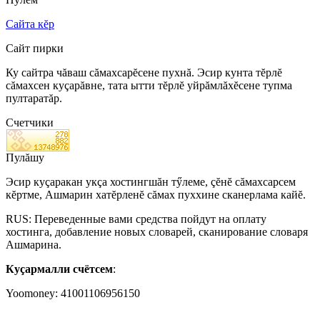
Сайта кĕр
Сайт пирки
Ку сайтра чăваш сăмахсарĕсене пухнă. Эсир кунта тĕрлĕ
сăмахсен куçарăвне, тата ытти тĕрлĕ уйрăмлăхĕсене тупма
пултаратăр.
Счетчики
Пулăшу
Эсир куçаракан укçа хостингшăн тӳлеме, çĕнĕ сăмахсарсем
кĕртме, Ашмарин хатĕрленĕ сăмах пуххине сканерлама кайĕ.
RUS: Переведенные вами средства пойдут на оплату
хостинга, добавление новых словарей, сканирование словаря
Ашмарина.
Куçармалли счётсем
:
Yoomoney: 41001106956150