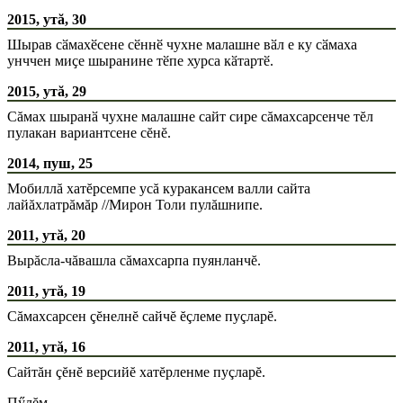
2015, утă, 30
Шырав сӑмахӗсене сӗннӗ чухне малашне вӑл е ку сӑмаха
унччен миҫе шыранине тӗпе хурса кӑтартӗ.
2015, утă, 29
Сăмах шыранӑ чухне малашне сайт сире сăмахсарсенче тĕл
пулакан вариантсене сĕнĕ.
2014, пуш, 25
Мобиллă хатĕрсемпе усă куракансем валли сайта
лайăхлатрăмăр //Мирон Толи пулăшнипе.
2011, утă, 20
Вырăсла-чăвашла сăмахсарпа пуянланчĕ.
2011, утă, 19
Сăмахсарсен çĕнелнĕ сайчĕ ĕçлеме пуçларĕ.
2011, утă, 16
Сайтăн çĕнĕ версийĕ хатĕрленме пуçларĕ.
Пӳлĕм