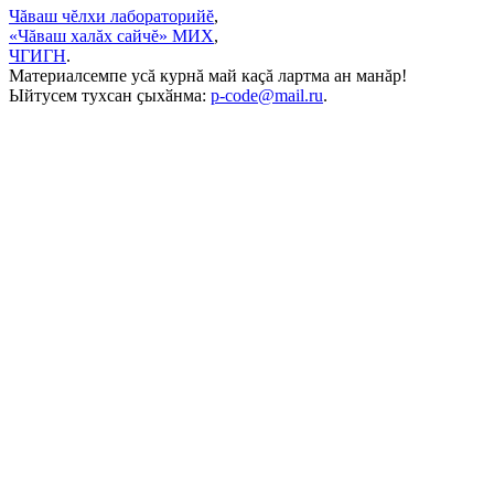
Чăваш чĕлхи лабораторийĕ
,
«Чăваш халăх сайчĕ» МИХ
,
ЧГИГН
.
Материалсемпе усă курнă май каçă лартма ан манăр!
Ыйтусем тухсан ҫыхӑнма:
p-code@mail.ru
.