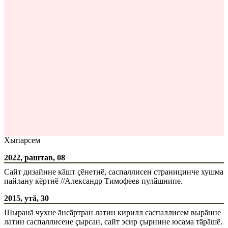
Хыпарсем
2022, раштав, 08
Сайт дизайнне кӑшт ҫӗнетнӗ, саспаллисен страницинче хушма
пайлану кӗртнӗ //Александр Тимофеев пулӑшнипе.
2015, утă, 30
Шыранӑ чухне ӑнсӑртран латин кирилл саспаллисем вырӑнне
латин саспаллисене ҫырсан, сайт эсир ҫырнине юсама тӑрӑшӗ.