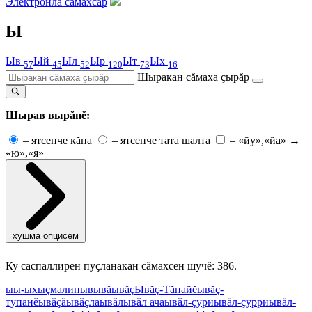
Электронлă сăмахсар
Ы
Ыв
Ый
Ыл
Ыр
Ыт
Ых
57
45
52
120
73
16
Шыракан сăмаха çырăр
Шырав вырăнĕ:
–
ятсенче кăна
–
ятсенче тата шалта
–
«йу»,«йа» →
«ю»,«я»
хушма опцисем
Ку саспаллирен пуçланакан сăмахсен шучĕ: 386.
ы
ы-ых
ыçмалин
ыв
ывă
ывăç
Ывăç-Тăпайĕ
ывăç-
тупанĕ
ывăçă
ывăçла
ывăл
ывăл ача
ывăл-çури
ывăл-çурри
ывăл-