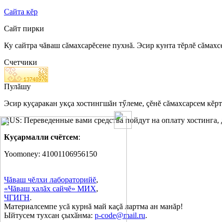
Сайта кĕр
Сайт пирки
Ку сайтра чăваш сăмахсарĕсене пухнă. Эсир кунта тĕрлĕ сăмахс
Счетчики
Пулăшу
Эсир куçаракан укçа хостингшăн тӳлеме, çĕнĕ сăмахсарсем кĕр
RUS: Переведенные вами средства пойдут на оплату хостинга,
Куçармалли счётсем
:
Yoomoney: 41001106956150
Чăваш чĕлхи лабораторийĕ
,
«Чăваш халăх сайчĕ» МИХ
,
ЧГИГН
.
Материалсемпе усă курнă май каçă лартма ан манăр!
Ыйтусем тухсан ҫыхӑнма:
p-code@mail.ru
.