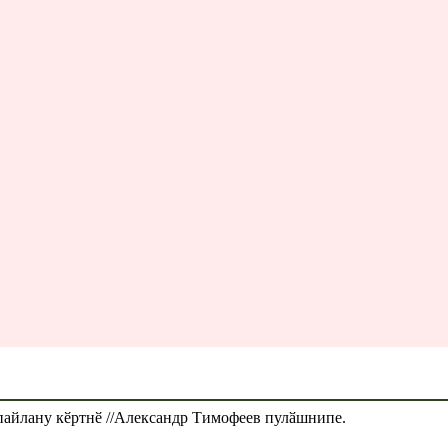
пайлану кӗртнӗ //Александр Тимофеев пулӑшнипе.