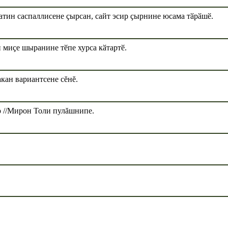
тин саспаллисене ҫырсан, сайт эсир ҫырнине юсама тӑрӑшӗ.
 миҫе шыранине тӗпе хурса кӑтартӗ.
кан вариантсене сĕнĕ.
р //Мирон Толи пулăшнипе.