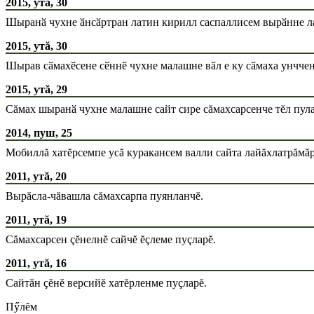
2015, утă, 30
Шыранӑ чухне ӑнсӑртран латин кирилл саспаллисем вырӑнне ла
2015, утă, 30
Шырав сӑмахӗсене сӗннӗ чухне малашне вӑл е ку сӑмаха унччен
2015, утă, 29
Сăмах шыранӑ чухне малашне сайт сире сăмахсарсенче тĕл пула
2014, пуш, 25
Мобиллă хатĕрсемпе усă куракансем валли сайта лайăхлатрăмă
2011, утă, 20
Вырăсла-чăвашла сăмахсарпа пуянланчĕ.
2011, утă, 19
Сăмахсарсен çĕнелнĕ сайчĕ ĕçлеме пуçларĕ.
2011, утă, 16
Сайтăн çĕнĕ версийĕ хатĕрленме пуçларĕ.
Пӳлĕм