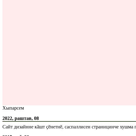
Хыпарсем
2022, раштав, 08
Сайт дизайнне кӑшт ҫӗнетнӗ, саспаллисен страницинче хушма 