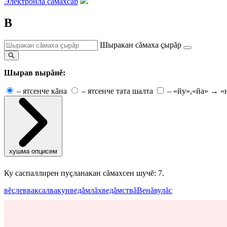
Электронлă сăмахсар
В
Шыракан сăмаха çырăр
Шырав вырăнĕ:
–
ятсенче кăна
–
ятсенче тата шалта
–
«йу»,«йа» → «
хушма опцисем
Ку саспаллирен пуçланакан сăмахсен шучĕ: 7.
вĕçлев
ваксал
вакун
ведăмлăх
ведăмствă
Венă
вулăс