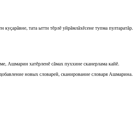
ен куçарăвне, тата ытти тĕрлĕ уйрăмлăхĕсене тупма пултаратăр.
тме, Ашмарин хатĕрленĕ сăмах пуххине сканерлама кайĕ.
 добавление новых словарей, сканирование словаря Ашмарина.