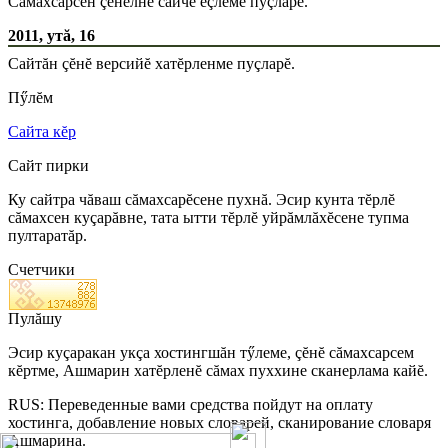
Сăмахсарсен çĕнелнĕ сайчĕ ĕçлеме пуçларĕ.
2011, утă, 16
Сайтăн çĕнĕ версийĕ хатĕрленме пуçларĕ.
Пӳлĕм
Сайта кĕр
Сайт пирки
Ку сайтра чăваш сăмахсарĕсене пухнă. Эсир кунта тĕрлĕ
сăмахсен куçарăвне, тата ытти тĕрлĕ уйрăмлăхĕсене тупма
пултаратăр.
Счетчики
Пулăшу
Эсир куçаракан укçа хостингшăн тӳлеме, çĕнĕ сăмахсарсем
кĕртме, Ашмарин хатĕрленĕ сăмах пуххине сканерлама кайĕ.
RUS: Переведенные вами средства пойдут на оплату
хостинга, добавление новых словарей, сканирование словаря
Ашмарина.