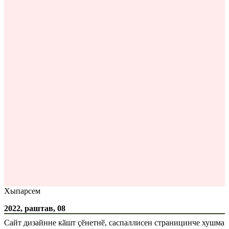
Хыпарсем
2022, раштав, 08
Сайт дизайнне кӑшт ҫӗнетнӗ, саспаллисен страницинче хушма