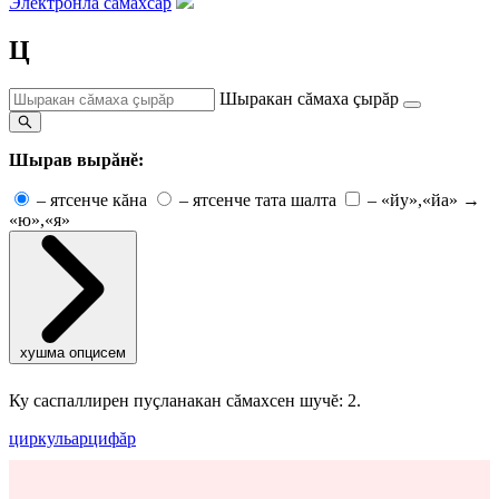
Электронлă сăмахсар
Ц
Шыракан сăмаха çырăр
Шырав вырăнĕ:
–
ятсенче кăна
–
ятсенче тата шалта
–
«йу»,«йа» →
«ю»,«я»
хушма опцисем
Ку саспаллирен пуçланакан сăмахсен шучĕ: 2.
циркульар
цифăр