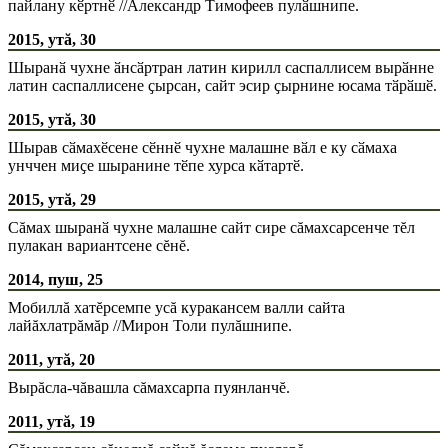
пайлану кӗртнӗ //Александр Тимофеев пулӑшнипе.
2015, утă, 30
Шыранӑ чухне ӑнсӑртран латин кирилл саспаллисем вырӑнне
латин саспаллисене ҫырсан, сайт эсир ҫырнине юсама тӑрӑшӗ.
2015, утă, 30
Шырав сӑмахӗсене сӗннӗ чухне малашне вӑл е ку сӑмаха
унччен миҫе шыранине тӗпе хурса кӑтартӗ.
2015, утă, 29
Сăмах шыранӑ чухне малашне сайт сире сăмахсарсенче тĕл
пулакан вариантсене сĕнĕ.
2014, пуш, 25
Мобиллă хатĕрсемпе усă куракансем валли сайта
лайăхлатрăмăр //Мирон Толи пулăшнипе.
2011, утă, 20
Вырăсла-чăвашла сăмахсарпа пуянланчĕ.
2011, утă, 19