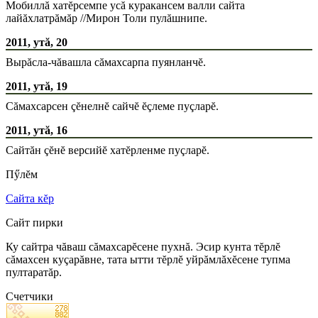
Мобиллă хатĕрсемпе усă куракансем валли сайта
лайăхлатрăмăр //Мирон Толи пулăшнипе.
2011, утă, 20
Вырăсла-чăвашла сăмахсарпа пуянланчĕ.
2011, утă, 19
Сăмахсарсен çĕнелнĕ сайчĕ ĕçлеме пуçларĕ.
2011, утă, 16
Сайтăн çĕнĕ версийĕ хатĕрленме пуçларĕ.
Пӳлĕм
Сайта кĕр
Сайт пирки
Ку сайтра чăваш сăмахсарĕсене пухнă. Эсир кунта тĕрлĕ
сăмахсен куçарăвне, тата ытти тĕрлĕ уйрăмлăхĕсене тупма
пултаратăр.
Счетчики