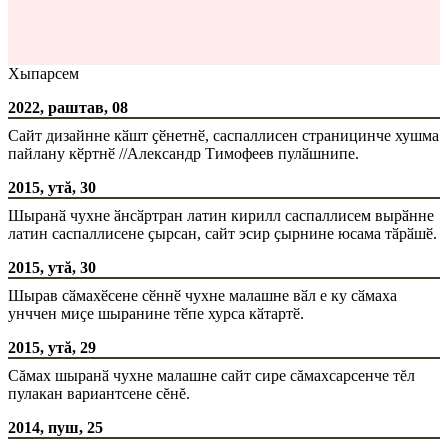
Хыпарсем
2022, раштав, 08
Сайт дизайнне кӑшт ҫӗнетнӗ, саспаллисен страницинче хушма
пайлану кӗртнӗ //Александр Тимофеев пулӑшнипе.
2015, утă, 30
Шыранӑ чухне ӑнсӑртран латин кирилл саспаллисем вырӑнне
латин саспаллисене ҫырсан, сайт эсир ҫырнине юсама тӑрӑшӗ.
2015, утă, 30
Шырав сӑмахӗсене сӗннӗ чухне малашне вӑл е ку сӑмаха
унччен миҫе шыранине тӗпе хурса кӑтартӗ.
2015, утă, 29
Сăмах шыранӑ чухне малашне сайт сире сăмахсарсенче тĕл
пулакан вариантсене сĕнĕ.
2014, пуш, 25