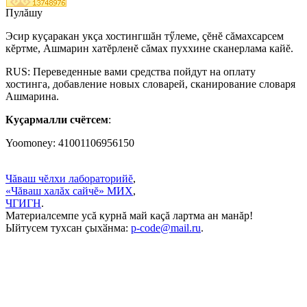
Пулăшу
Эсир куçаракан укçа хостингшăн тӳлеме, çĕнĕ сăмахсарсем
кĕртме, Ашмарин хатĕрленĕ сăмах пуххине сканерлама кайĕ.
RUS: Переведенные вами средства пойдут на оплату
хостинга, добавление новых словарей, сканирование словаря
Ашмарина.
Куçармалли счётсем
:
Yoomoney: 41001106956150
Чăваш чĕлхи лабораторийĕ
,
«Чăваш халăх сайчĕ» МИХ
,
ЧГИГН
.
Материалсемпе усă курнă май каçă лартма ан манăр!
Ыйтусем тухсан ҫыхӑнма:
p-code@mail.ru
.