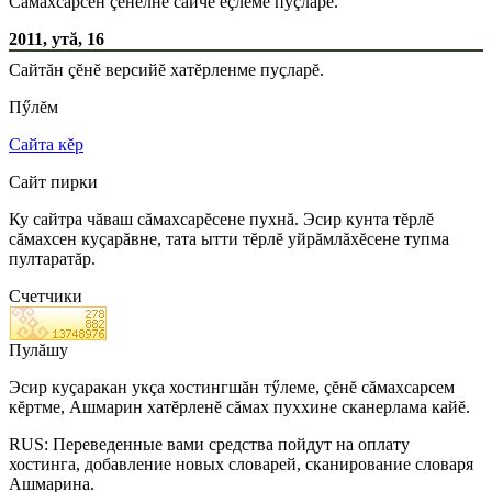
Сăмахсарсен çĕнелнĕ сайчĕ ĕçлеме пуçларĕ.
2011, утă, 16
Сайтăн çĕнĕ версийĕ хатĕрленме пуçларĕ.
Пӳлĕм
Сайта кĕр
Сайт пирки
Ку сайтра чăваш сăмахсарĕсене пухнă. Эсир кунта тĕрлĕ
сăмахсен куçарăвне, тата ытти тĕрлĕ уйрăмлăхĕсене тупма
пултаратăр.
Счетчики
Пулăшу
Эсир куçаракан укçа хостингшăн тӳлеме, çĕнĕ сăмахсарсем
кĕртме, Ашмарин хатĕрленĕ сăмах пуххине сканерлама кайĕ.
RUS: Переведенные вами средства пойдут на оплату
хостинга, добавление новых словарей, сканирование словаря
Ашмарина.