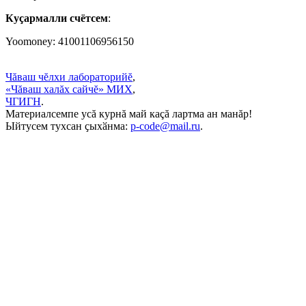
Куçармалли счётсем
:
Yoomoney: 41001106956150
Чăваш чĕлхи лабораторийĕ
,
«Чăваш халăх сайчĕ» МИХ
,
ЧГИГН
.
Материалсемпе усă курнă май каçă лартма ан манăр!
Ыйтусем тухсан ҫыхӑнма:
p-code@mail.ru
.