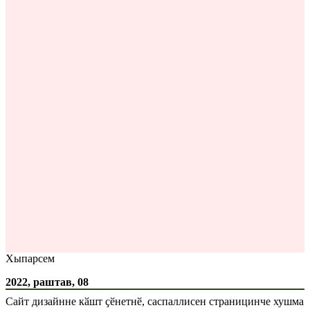
Хыпарсем
2022, раштав, 08
Сайт дизайнне кӑшт ҫӗнетнӗ, саспаллисен страницинче хушма