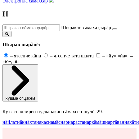
Электронлă сăмахсар
Н
Шыракан сăмаха çырăр
Шырав вырăнĕ:
–
ятсенче кăна
–
ятсенче тата шалта
–
«йу»,«йа» →
«ю»,«я»
хушма опцисем
Ку саспаллирен пуçланакан сăмахсен шучĕ: 29.
нăйлат
нăк
нăхта
накас
намăс
нар
нараста
наркăмăш
нартăван
нахăт
н