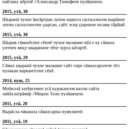
пайлану кӗртнӗ //Александр Тимофеев пулӑшнипе.
2015, утă, 30
Шыранӑ чухне ӑнсӑртран латин кирилл саспаллисем вырӑнне
латин саспаллисене ҫырсан, сайт эсир ҫырнине юсама тӑрӑшӗ.
2015, утă, 30
Шырав сӑмахӗсене сӗннӗ чухне малашне вӑл е ку сӑмаха
унччен миҫе шыранине тӗпе хурса кӑтартӗ.
2015, утă, 29
Сăмах шыранӑ чухне малашне сайт сире сăмахсарсенче тĕл
пулакан вариантсене сĕнĕ.
2014, пуш, 25
Мобиллă хатĕрсемпе усă куракансем валли сайта
лайăхлатрăмăр //Мирон Толи пулăшнипе.
2011, утă, 20
Вырăсла-чăвашла сăмахсарпа пуянланчĕ.
2011, утă, 19