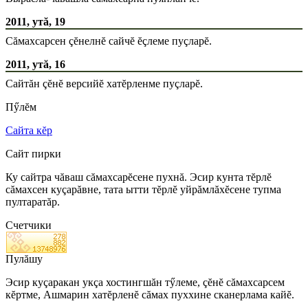
2011, утă, 19
Сăмахсарсен çĕнелнĕ сайчĕ ĕçлеме пуçларĕ.
2011, утă, 16
Сайтăн çĕнĕ версийĕ хатĕрленме пуçларĕ.
Пӳлĕм
Сайта кĕр
Сайт пирки
Ку сайтра чăваш сăмахсарĕсене пухнă. Эсир кунта тĕрлĕ
сăмахсен куçарăвне, тата ытти тĕрлĕ уйрăмлăхĕсене тупма
пултаратăр.
Счетчики
Пулăшу
Эсир куçаракан укçа хостингшăн тӳлеме, çĕнĕ сăмахсарсем
кĕртме, Ашмарин хатĕрленĕ сăмах пуххине сканерлама кайĕ.