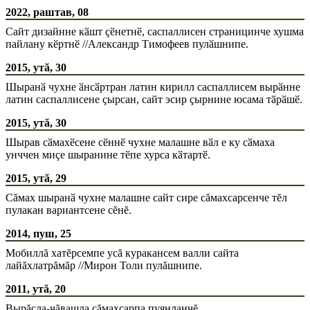
2022, раштав, 08
Сайт дизайнне кӑшт ҫӗнетнӗ, саспаллисен страницинче хушма
пайлану кӗртнӗ //Александр Тимофеев пулӑшнипе.
2015, утă, 30
Шыранӑ чухне ӑнсӑртран латин кирилл саспаллисем вырӑнне
латин саспаллисене ҫырсан, сайт эсир ҫырнине юсама тӑрӑшӗ.
2015, утă, 30
Шырав сӑмахӗсене сӗннӗ чухне малашне вӑл е ку сӑмаха
унччен миҫе шыранине тӗпе хурса кӑтартӗ.
2015, утă, 29
Сăмах шыранӑ чухне малашне сайт сире сăмахсарсенче тĕл
пулакан вариантсене сĕнĕ.
2014, пуш, 25
Мобиллă хатĕрсемпе усă куракансем валли сайта
лайăхлатрăмăр //Мирон Толи пулăшнипе.
2011, утă, 20
Вырăсла-чăвашла сăмахсарпа пуянланчĕ.