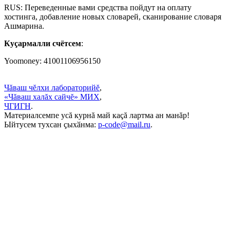
RUS: Переведенные вами средства пойдут на оплату
хостинга, добавление новых словарей, сканирование словаря
Ашмарина.
Куçармалли счётсем
:
Yoomoney: 41001106956150
Чăваш чĕлхи лабораторийĕ
,
«Чăваш халăх сайчĕ» МИХ
,
ЧГИГН
.
Материалсемпе усă курнă май каçă лартма ан манăр!
Ыйтусем тухсан ҫыхӑнма:
p-code@mail.ru
.