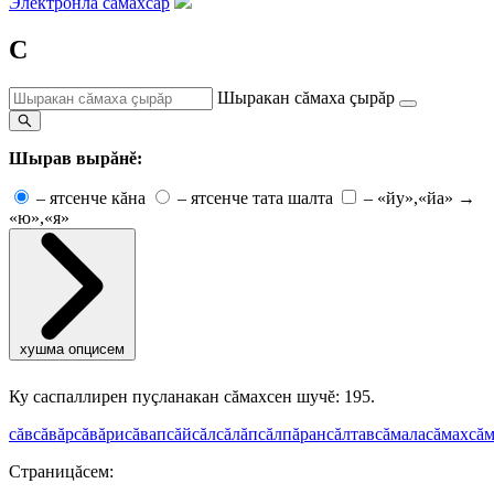
Электронлă сăмахсар
С
Шыракан сăмаха çырăр
Шырав вырăнĕ:
–
ятсенче кăна
–
ятсенче тата шалта
–
«йу»,«йа» →
«ю»,«я»
хушма опцисем
Ку саспаллирен пуçланакан сăмахсен шучĕ: 195.
сăв
сăвăр
сăвăри
сăвап
сăй
сăл
сăлăп
сăлпăран
сăлтав
сăмала
сăмах
сăм
Страницăсем: