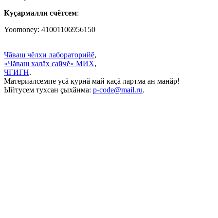
Куçармалли счётсем
:
Yoomoney: 41001106956150
Чăваш чĕлхи лабораторийĕ
,
«Чăваш халăх сайчĕ» МИХ
,
ЧГИГН
.
Материалсемпе усă курнă май каçă лартма ан манăр!
Ыйтусем тухсан ҫыхӑнма:
p-code@mail.ru
.