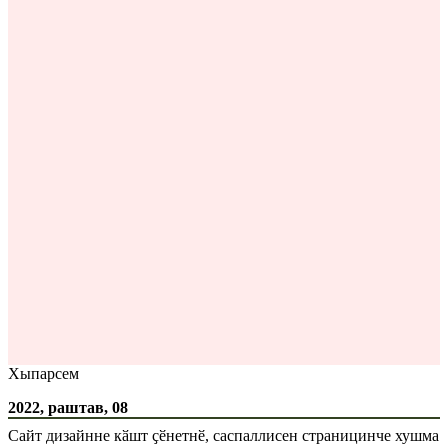
Хыпарсем
2022, раштав, 08
Сайт дизайнне кӑшт ҫӗнетнӗ, саспаллисен страницинче хушма