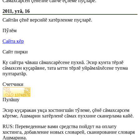
Сăмахсарсен çĕнелнĕ сайчĕ ĕçлеме пуçларĕ.
2011, утă, 16
Сайтăн çĕнĕ версийĕ хатĕрленме пуçларĕ.
Пӳлĕм
Сайта кĕр
Сайт пирки
Ку сайтра чăваш сăмахсарĕсене пухнă. Эсир кунта тĕрлĕ
сăмахсен куçарăвне, тата ытти тĕрлĕ уйрăмлăхĕсене тупма
пултаратăр.
Счетчики
Пулăшу
Эсир куçаракан укçа хостингшăн тӳлеме, çĕнĕ сăмахсарсем
кĕртме, Ашмарин хатĕрленĕ сăмах пуххине сканерлама кайĕ.
RUS: Переведенные вами средства пойдут на оплату
хостинга, добавление новых словарей, сканирование словаря
Ашмарина.