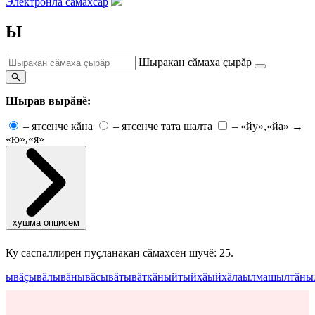
Электронлă сăмахсар
Ы
Шыракан сăмаха çырăр
Шырав вырăнĕ:
–
ятсенче кăна
–
ятсенче тата шалта
–
«йу»,«йа» →
«ю»,«я»
хушма опцисем
Ку саспаллирен пуçланакан сăмахсен шучĕ: 25.
ывăç
ывăл
ывăн
ывăс
ывăт
ывăткăн
ыйт
ыйхă
ыйхăла
ылмаш
ылтăн
ы