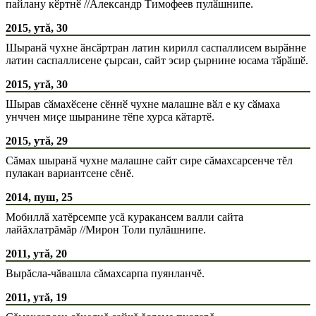
пайлану кӗртнӗ //Александр Тимофеев пулӑшнипе.
2015, утă, 30
Шыранӑ чухне ӑнсӑртран латин кирилл саспаллисем вырӑнне
латин саспаллисене ҫырсан, сайт эсир ҫырнине юсама тӑрӑшӗ.
2015, утă, 30
Шырав сӑмахӗсене сӗннӗ чухне малашне вӑл е ку сӑмаха
унччен миҫе шыранине тӗпе хурса кӑтартӗ.
2015, утă, 29
Сăмах шыранӑ чухне малашне сайт сире сăмахсарсенче тĕл
пулакан вариантсене сĕнĕ.
2014, пуш, 25
Мобиллă хатĕрсемпе усă куракансем валли сайта
лайăхлатрăмăр //Мирон Толи пулăшнипе.
2011, утă, 20
Вырăсла-чăвашла сăмахсарпа пуянланчĕ.
2011, утă, 19