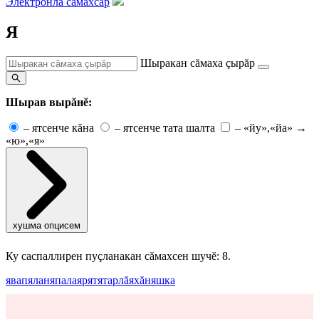
Электронлă сăмахсар
Я
Шыракан сăмаха çырăр
Шырав вырăнĕ:
–
ятсенче кăна
–
ятсенче тата шалта
–
«йу»,«йа» →
«ю»,«я»
хушма опцисем
Ку саспаллирен пуçланакан сăмахсен шучĕ: 8.
явап
ялан
япала
яр
ят
ятарлă
яхăн
яшка