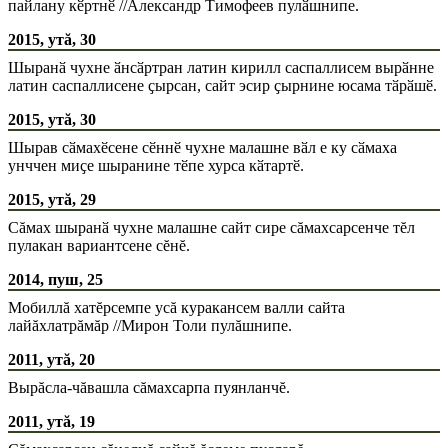
пайлану кӗртнӗ //Александр Тимофеев пулӑшнипе.
2015, утă, 30
Шыранӑ чухне ӑнсӑртран латин кирилл саспаллисем вырӑнне
латин саспаллисене ҫырсан, сайт эсир ҫырнине юсама тӑрӑшӗ.
2015, утă, 30
Шырав сӑмахӗсене сӗннӗ чухне малашне вӑл е ку сӑмаха
унччен миҫе шыранине тӗпе хурса кӑтартӗ.
2015, утă, 29
Сăмах шыранӑ чухне малашне сайт сире сăмахсарсенче тĕл
пулакан вариантсене сĕнĕ.
2014, пуш, 25
Мобиллă хатĕрсемпе усă куракансем валли сайта
лайăхлатрăмăр //Мирон Толи пулăшнипе.
2011, утă, 20
Вырăсла-чăвашла сăмахсарпа пуянланчĕ.
2011, утă, 19