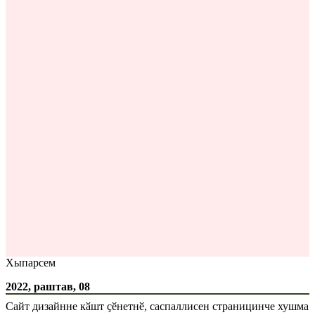
Хыпарсем
2022, раштав, 08
Сайт дизайнне кӑшт ҫӗнетнӗ, саспаллисен страницинче хушма