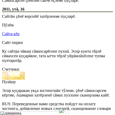
Сăмахсарсен çĕнелнĕ сайчĕ ĕçлеме пуçларĕ.
2011, утă, 16
Сайтăн çĕнĕ версийĕ хатĕрленме пуçларĕ.
Пӳлĕм
Сайта кĕр
Сайт пирки
Ку сайтра чăваш сăмахсарĕсене пухнă. Эсир кунта тĕрлĕ
сăмахсен куçарăвне, тата ытти тĕрлĕ уйрăмлăхĕсене тупма
пултаратăр.
Счетчики
Пулăшу
Эсир куçаракан укçа хостингшăн тӳлеме, çĕнĕ сăмахсарсем
кĕртме, Ашмарин хатĕрленĕ сăмах пуххине сканерлама кайĕ.
RUS: Переведенные вами средства пойдут на оплату
хостинга, добавление новых словарей, сканирование словаря
Ашмарина.