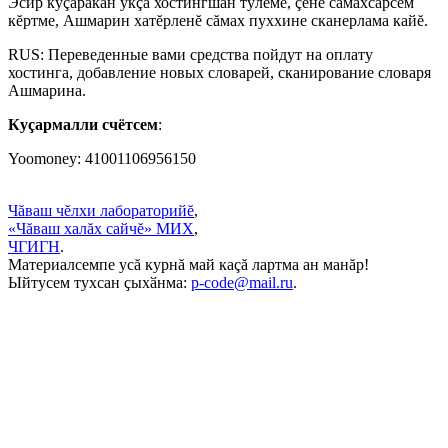
Эсир куçаракан укçа хостингшăн тӳлеме, çĕнĕ сăмахсарсем
кĕртме, Ашмарин хатĕрленĕ сăмах пуххине сканерлама кайĕ.
RUS: Переведенные вами средства пойдут на оплату
хостинга, добавление новых словарей, сканирование словаря
Ашмарина.
Куçармалли счётсем
:
Yoomoney: 41001106956150
Чăваш чĕлхи лабораторийĕ
,
«Чăваш халăх сайчĕ» МИХ
,
ЧГИГН
.
Материалсемпе усă курнă май каçă лартма ан манăр!
Ыйтусем тухсан ҫыхӑнма:
p-code@mail.ru
.