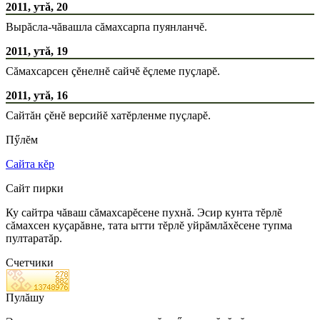
2011, утă, 20
Вырăсла-чăвашла сăмахсарпа пуянланчĕ.
2011, утă, 19
Сăмахсарсен çĕнелнĕ сайчĕ ĕçлеме пуçларĕ.
2011, утă, 16
Сайтăн çĕнĕ версийĕ хатĕрленме пуçларĕ.
Пӳлĕм
Сайта кĕр
Сайт пирки
Ку сайтра чăваш сăмахсарĕсене пухнă. Эсир кунта тĕрлĕ
сăмахсен куçарăвне, тата ытти тĕрлĕ уйрăмлăхĕсене тупма
пултаратăр.
Счетчики
Пулăшу