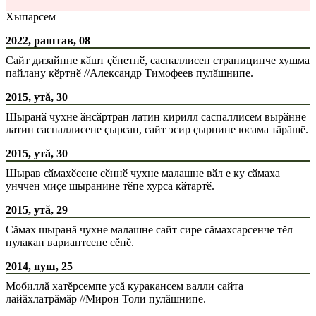
Хыпарсем
2022, раштав, 08
Сайт дизайнне кӑшт ҫӗнетнӗ, саспаллисен страницинче хушма
пайлану кӗртнӗ //Александр Тимофеев пулӑшнипе.
2015, утă, 30
Шыранӑ чухне ӑнсӑртран латин кирилл саспаллисем вырӑнне
латин саспаллисене ҫырсан, сайт эсир ҫырнине юсама тӑрӑшӗ.
2015, утă, 30
Шырав сӑмахӗсене сӗннӗ чухне малашне вӑл е ку сӑмаха
унччен миҫе шыранине тӗпе хурса кӑтартӗ.
2015, утă, 29
Сăмах шыранӑ чухне малашне сайт сире сăмахсарсенче тĕл
пулакан вариантсене сĕнĕ.
2014, пуш, 25
Мобиллă хатĕрсемпе усă куракансем валли сайта
лайăхлатрăмăр //Мирон Толи пулăшнипе.