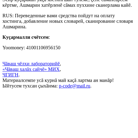
кĕртме, Ашмарин хатĕрленĕ сăмах пуххине сканерлама кайĕ.
RUS: Переведенные вами средства пойдут на оплату
хостинга, добавление новых словарей, сканирование словаря
Ашмарина.
Куçармалли счётсем
:
Yoomoney: 41001106956150
Чăваш чĕлхи лабораторийĕ
,
«Чăваш халăх сайчĕ» МИХ
,
ЧГИГН
.
Материалсемпе усă курнă май каçă лартма ан манăр!
Ыйтусем тухсан ҫыхӑнма:
p-code@mail.ru
.