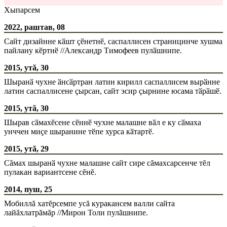
Хыпарсем
2022, раштав, 08
Сайт дизайнне кӑшт ҫӗнетнӗ, саспаллисен страницинче хушма
пайлану кӗртнӗ //Александр Тимофеев пулӑшнипе.
2015, утă, 30
Шыранӑ чухне ӑнсӑртран латин кирилл саспаллисем вырӑнне
латин саспаллисене ҫырсан, сайт эсир ҫырнине юсама тӑрӑшӗ.
2015, утă, 30
Шырав сӑмахӗсене сӗннӗ чухне малашне вӑл е ку сӑмаха
унччен миҫе шыранине тӗпе хурса кӑтартӗ.
2015, утă, 29
Сăмах шыранӑ чухне малашне сайт сире сăмахсарсенче тĕл
пулакан вариантсене сĕнĕ.
2014, пуш, 25
Мобиллă хатĕрсемпе усă куракансем валли сайта
лайăхлатрăмăр //Мирон Толи пулăшнипе.