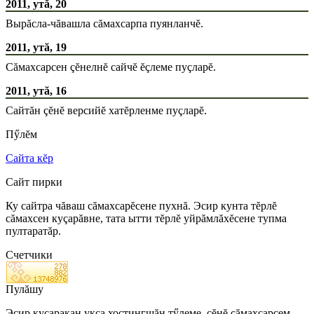
2011, утă, 20
Вырăсла-чăвашла сăмахсарпа пуянланчĕ.
2011, утă, 19
Сăмахсарсен çĕнелнĕ сайчĕ ĕçлеме пуçларĕ.
2011, утă, 16
Сайтăн çĕнĕ версийĕ хатĕрленме пуçларĕ.
Пӳлĕм
Сайта кĕр
Сайт пирки
Ку сайтра чăваш сăмахсарĕсене пухнă. Эсир кунта тĕрлĕ
сăмахсен куçарăвне, тата ытти тĕрлĕ уйрăмлăхĕсене тупма
пултаратăр.
Счетчики
Пулăшу
Эсир куçаракан укçа хостингшăн тӳлеме, çĕнĕ сăмахсарсем