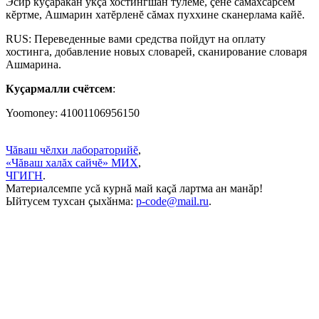
Эсир куçаракан укçа хостингшăн тӳлеме, çĕнĕ сăмахсарсем
кĕртме, Ашмарин хатĕрленĕ сăмах пуххине сканерлама кайĕ.
RUS: Переведенные вами средства пойдут на оплату
хостинга, добавление новых словарей, сканирование словаря
Ашмарина.
Куçармалли счётсем
:
Yoomoney: 41001106956150
Чăваш чĕлхи лабораторийĕ
,
«Чăваш халăх сайчĕ» МИХ
,
ЧГИГН
.
Материалсемпе усă курнă май каçă лартма ан манăр!
Ыйтусем тухсан ҫыхӑнма:
p-code@mail.ru
.