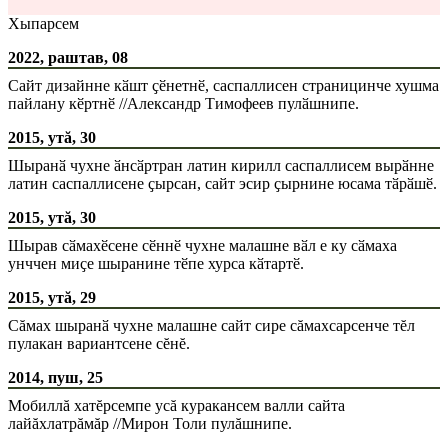
Хыпарсем
2022, раштав, 08
Сайт дизайнне кӑшт ҫӗнетнӗ, саспаллисен страницинче хушма
пайлану кӗртнӗ //Александр Тимофеев пулӑшнипе.
2015, утă, 30
Шыранӑ чухне ӑнсӑртран латин кирилл саспаллисем вырӑнне
латин саспаллисене ҫырсан, сайт эсир ҫырнине юсама тӑрӑшӗ.
2015, утă, 30
Шырав сӑмахӗсене сӗннӗ чухне малашне вӑл е ку сӑмаха
унччен миҫе шыранине тӗпе хурса кӑтартӗ.
2015, утă, 29
Сăмах шыранӑ чухне малашне сайт сире сăмахсарсенче тĕл
пулакан вариантсене сĕнĕ.
2014, пуш, 25
Мобиллă хатĕрсемпе усă куракансем валли сайта
лайăхлатрăмăр //Мирон Толи пулăшнипе.