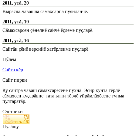
2011, утă, 20
Вырăсла-чăвашла сăмахсарпа пуянланчĕ.
2011, утă, 19
Сăмахсарсен çĕнелнĕ сайчĕ ĕçлеме пуçларĕ.
2011, утă, 16
Сайтăн çĕнĕ версийĕ хатĕрленме пуçларĕ.
Пӳлĕм
Сайта кĕр
Сайт пирки
Ку сайтра чăваш сăмахсарĕсене пухнă. Эсир кунта тĕрлĕ
сăмахсен куçарăвне, тата ытти тĕрлĕ уйрăмлăхĕсене тупма
пултаратăр.
Счетчики
Пулăшу