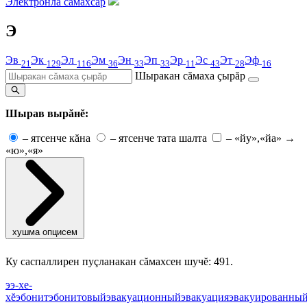
Электронлă сăмахсар
Э
Эв
Эк
Эл
Эм
Эн
Эп
Эр
Эс
Эт
Эф
21
129
116
36
33
33
11
43
28
16
Шыракан сăмаха çырăр
Шырав вырăнĕ:
–
ятсенче кăна
–
ятсенче тата шалта
–
«йу»,«йа» →
«ю»,«я»
хушма опцисем
Ку саспаллирен пуçланакан сăмахсен шучĕ: 491.
э
э-хе-
хĕ
эбонит
эбонитовый
эвакуационный
эвакуация
эвакуированны