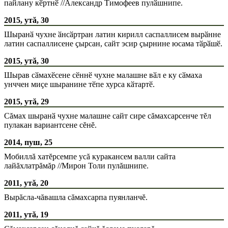
пайлану кӗртнӗ //Александр Тимофеев пулӑшнипе.
2015, утă, 30
Шыранӑ чухне ӑнсӑртран латин кирилл саспаллисем вырӑнне
латин саспаллисене ҫырсан, сайт эсир ҫырнине юсама тӑрӑшӗ.
2015, утă, 30
Шырав сӑмахӗсене сӗннӗ чухне малашне вӑл е ку сӑмаха
унччен миҫе шыранине тӗпе хурса кӑтартӗ.
2015, утă, 29
Сăмах шыранӑ чухне малашне сайт сире сăмахсарсенче тĕл
пулакан вариантсене сĕнĕ.
2014, пуш, 25
Мобиллă хатĕрсемпе усă куракансем валли сайта
лайăхлатрăмăр //Мирон Толи пулăшнипе.
2011, утă, 20
Вырăсла-чăвашла сăмахсарпа пуянланчĕ.
2011, утă, 19