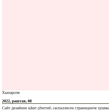
Хыпарсем
2022, раштав, 08
Сайт дизайнне кӑшт ҫӗнетнӗ, саспаллисен страницинче хушма