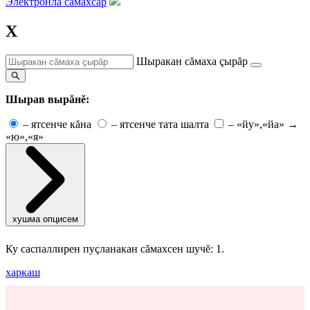
Электронлă сăмахсар
Х
Шыракан сăмаха çырăр
Шырав вырăнĕ:
–
ятсенче кăна
–
ятсенче тата шалта
–
«йу»,«йа» →
«ю»,«я»
хушма опцисем
Ку саспаллирен пуçланакан сăмахсен шучĕ: 1.
харкаш