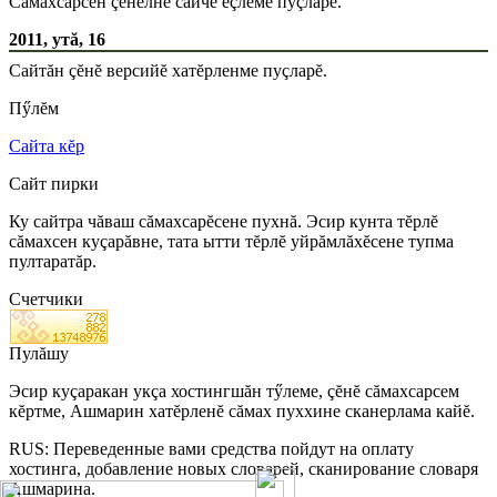
Сăмахсарсен çĕнелнĕ сайчĕ ĕçлеме пуçларĕ.
2011, утă, 16
Сайтăн çĕнĕ версийĕ хатĕрленме пуçларĕ.
Пӳлĕм
Сайта кĕр
Сайт пирки
Ку сайтра чăваш сăмахсарĕсене пухнă. Эсир кунта тĕрлĕ
сăмахсен куçарăвне, тата ытти тĕрлĕ уйрăмлăхĕсене тупма
пултаратăр.
Счетчики
Пулăшу
Эсир куçаракан укçа хостингшăн тӳлеме, çĕнĕ сăмахсарсем
кĕртме, Ашмарин хатĕрленĕ сăмах пуххине сканерлама кайĕ.
RUS: Переведенные вами средства пойдут на оплату
хостинга, добавление новых словарей, сканирование словаря
Ашмарина.