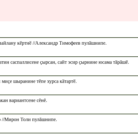
пайлану кӗртнӗ //Александр Тимофеев пулӑшнипе.
тин саспаллисене ҫырсан, сайт эсир ҫырнине юсама тӑрӑшӗ.
 миҫе шыранине тӗпе хурса кӑтартӗ.
кан вариантсене сĕнĕ.
р //Мирон Толи пулăшнипе.