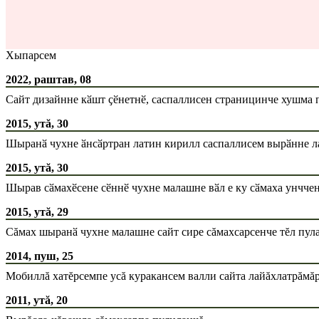
Хыпарсем
2022, раштав, 08
Сайт дизайнне кӑшт ҫӗнетнӗ, саспаллисен страницинче хушма 
2015, утă, 30
Шыранӑ чухне ӑнсӑртран латин кирилл саспаллисем вырӑнне ла
2015, утă, 30
Шырав сӑмахӗсене сӗннӗ чухне малашне вӑл е ку сӑмаха унччен
2015, утă, 29
Сăмах шыранӑ чухне малашне сайт сире сăмахсарсенче тĕл пула
2014, пуш, 25
Мобиллă хатĕрсемпе усă куракансем валли сайта лайăхлатрăмă
2011, утă, 20