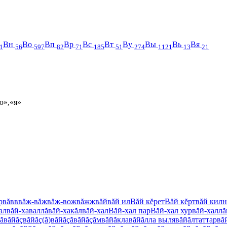
Вн
Во
Вп
Вр
Вс
Вт
Ву
Вы
Вь
Вя
1
56
597
82
71
185
51
274
1121
13
21
ю»,«я»
р
вăвв
вăж-вăж
вăж-вож
вăжж
вăй
вăй ил
Вăй кĕрет
Вăй кĕрт
вăй кил
ал
вăй-хаваллă
вăй-хакăл
вăй-хал
Вăй-хал пар
Вăй-хал хур
вăй-халлă
ă
вăйăç
вăйăç(ă)
вăйăçă
вăйăçăм
вăйăкла
вăйăлла выля
вăйăлтаттар
вă