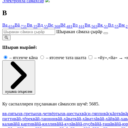
Электронлă сăмахсар
В
Ва
Вă
Вв
Вд
Ве
Вĕ
Вз
Ви
Вк
Вл
Вм
634
731
35
55
368
481
161
563
51
55
2
Шыракан сăмаха çырăр
Шырав вырăнĕ:
–
ятсенче кăна
–
ятсенче тата шалта
–
«йу»,«йа» → «
хушма опцисем
Ку саспаллирен пуçланакан сăмахсен шучĕ: 5685.
в
в-пятых
в-третьих
в-четвёртых
в-шестых
вăçи-тяппи
вăçкăрт
вăвă
питти
вăй-тĕрек
вăй-таннин
вăй-хăват
вăй-хăватлă
вăй-хăй
вăй-хав
кала
вăйă карти
вăйă-килли
вăйă-кулă
вăйă-пуçĕ
вăйă-ташă
вăйă-юр