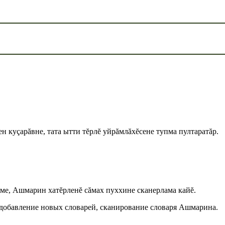
ен куçарăвне, тата ытти тĕрлĕ уйрăмлăхĕсене тупма пултаратăр.
тме, Ашмарин хатĕрленĕ сăмах пуххине сканерлама кайĕ.
 добавление новых словарей, сканирование словаря Ашмарина.