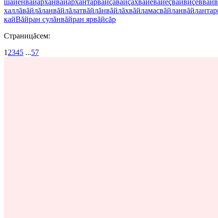
шайĕн
вăйăрхан
вăйăрхантар
вăйçă
вăйçах
вăйĕ
вăйĕç
вăйвиçев
вăйв
халлă
вăйлăлан
вăйлăлат
вăйлăн
вăйлăх
вăйламас
вăйлан
вăйлантар
кай
Вăйран сулăн
вăйран яр
вăйсăр
Страницăсем:
1
2
3
4
5
...
57