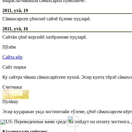
Вырăсла-чăвашла сăмахсарпа пуянланчĕ.
2011, утă, 19
Сăмахсарсен çĕнелнĕ сайчĕ ĕçлеме пуçларĕ.
2011, утă, 16
Сайтăн çĕнĕ версийĕ хатĕрленме пуçларĕ.
Пӳлĕм
Сайта кĕр
Сайт пирки
Ку сайтра чăваш сăмахсарĕсене пухнă. Эсир кунта тĕрлĕ сăмахс
Счетчики
Пулăшу
Эсир куçаракан укçа хостингшăн тӳлеме, çĕнĕ сăмахсарсем кĕр
RUS: Переведенные вами средства пойдут на оплату хостинга,
Куçармалли счётсем
: