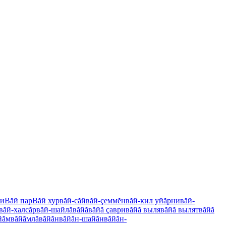
ни
Вăй пар
Вăй хур
вăй-căй
вăй-çеммĕн
вăй-кил уйăрни
вăй-
вăй-халсăр
вăй-шайлă
вăйă
вăйă çаври
вăйă выля
вăйă вылят
вăйă
йăм
вăйăмлă
вăйăн
вăйăн-шайăн
вăйăн-