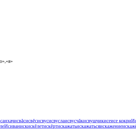
ю»,«я»
санхач
исвăс
исвĕс
исвус
исвусла
исвусчăк
исвушчик
исе
исе кокри
И
ле
Исиван
иск
искĕлет
искĕрт
искажать
искажаться
искажение
искаж