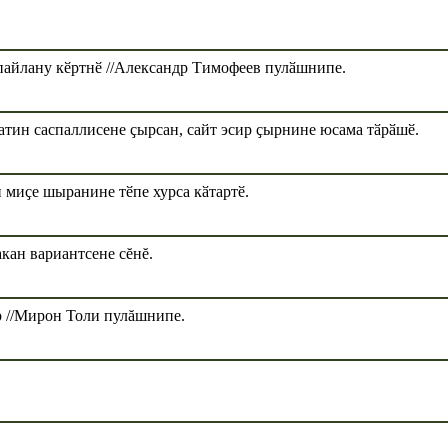
пайлану кӗртнӗ //Александр Тимофеев пулӑшнипе.
тин саспаллисене ҫырсан, сайт эсир ҫырнине юсама тӑрӑшӗ.
 миҫе шыранине тӗпе хурса кӑтартӗ.
кан вариантсене сĕнĕ.
р //Мирон Толи пулăшнипе.