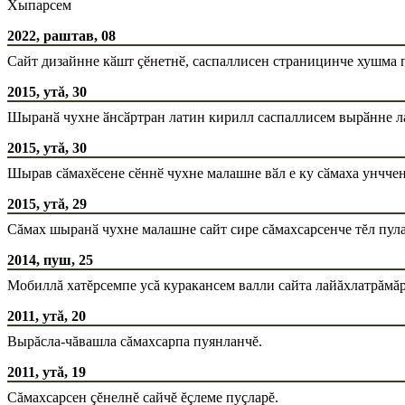
Хыпарсем
2022, раштав, 08
Сайт дизайнне кӑшт ҫӗнетнӗ, саспаллисен страницинче хушма 
2015, утă, 30
Шыранӑ чухне ӑнсӑртран латин кирилл саспаллисем вырӑнне ла
2015, утă, 30
Шырав сӑмахӗсене сӗннӗ чухне малашне вӑл е ку сӑмаха унччен
2015, утă, 29
Сăмах шыранӑ чухне малашне сайт сире сăмахсарсенче тĕл пула
2014, пуш, 25
Мобиллă хатĕрсемпе усă куракансем валли сайта лайăхлатрăмă
2011, утă, 20
Вырăсла-чăвашла сăмахсарпа пуянланчĕ.
2011, утă, 19
Сăмахсарсен çĕнелнĕ сайчĕ ĕçлеме пуçларĕ.