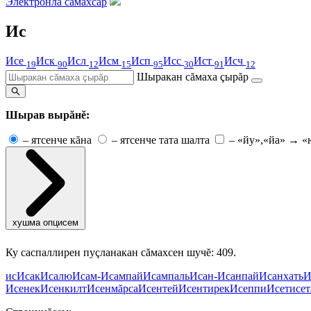
Электронлă сăмахсар
Ис
Исе
Иск
Исл
Исм
Исп
Исс
Ист
Исч
19
90
12
15
95
30
91
12
Шыракан сăмаха çырăр
Шырав вырăнĕ:
–
ятсенче кăна
–
ятсенче тата шалта
–
«йу»,«йа» → «
хушма опцисем
Ку саспаллирен пуçланакан сăмахсен шучĕ: 409.
ис
Исак
Исалю
Исам-
Исампай
Исампаль
Исан-
Исанпай
Исанхать
И
Исенек
Исенкилт
Исенмăрса
Исентей
Исентирек
Исеппи
Исет
исет