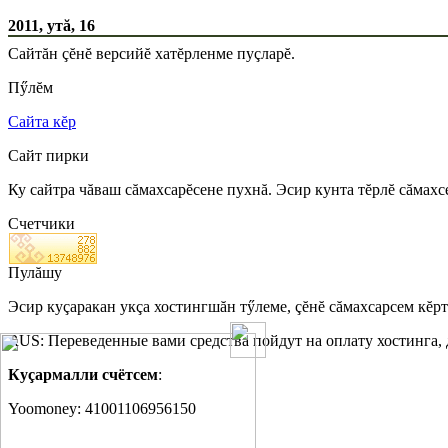
2011, утă, 16
Сайтăн çĕнĕ версийĕ хатĕрленме пуçларĕ.
Пӳлĕм
Сайта кĕр
Сайт пирки
Ку сайтра чăваш сăмахсарĕсене пухнă. Эсир кунта тĕрлĕ сăмахс
Счетчики
Пулăшу
Эсир куçаракан укçа хостингшăн тӳлеме, çĕнĕ сăмахсарсем кĕр
RUS: Переведенные вами средства пойдут на оплату хостинга,
Куçармалли счётсем
:
Yoomoney: 41001106956150