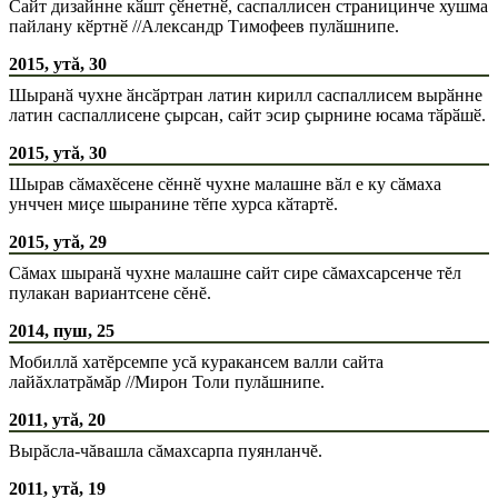
Сайт дизайнне кӑшт ҫӗнетнӗ, саспаллисен страницинче хушма
пайлану кӗртнӗ //Александр Тимофеев пулӑшнипе.
2015, утă, 30
Шыранӑ чухне ӑнсӑртран латин кирилл саспаллисем вырӑнне
латин саспаллисене ҫырсан, сайт эсир ҫырнине юсама тӑрӑшӗ.
2015, утă, 30
Шырав сӑмахӗсене сӗннӗ чухне малашне вӑл е ку сӑмаха
унччен миҫе шыранине тӗпе хурса кӑтартӗ.
2015, утă, 29
Сăмах шыранӑ чухне малашне сайт сире сăмахсарсенче тĕл
пулакан вариантсене сĕнĕ.
2014, пуш, 25
Мобиллă хатĕрсемпе усă куракансем валли сайта
лайăхлатрăмăр //Мирон Толи пулăшнипе.
2011, утă, 20
Вырăсла-чăвашла сăмахсарпа пуянланчĕ.
2011, утă, 19