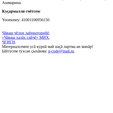
Ашмарина.
Куçармалли счётсем
:
Yoomoney: 41001106956150
Чăваш чĕлхи лабораторийĕ
,
«Чăваш халăх сайчĕ» МИХ
,
ЧГИГН
.
Материалсемпе усă курнă май каçă лартма ан манăр!
Ыйтусем тухсан ҫыхӑнма:
p-code@mail.ru
.