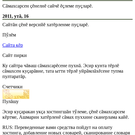
Сăмахсарсен çĕнелнĕ сайчĕ ĕçлеме пуçларĕ.
2011, утă, 16
Сайтăн çĕнĕ версийĕ хатĕрленме пуçларĕ.
Пӳлĕм
Сайта кĕр
Сайт пирки
Ку сайтра чăваш сăмахсарĕсене пухнă. Эсир кунта тĕрлĕ
сăмахсен куçарăвне, тата ытти тĕрлĕ уйрăмлăхĕсене тупма
пултаратăр.
Счетчики
Пулăшу
Эсир куçаракан укçа хостингшăн тӳлеме, çĕнĕ сăмахсарсем
кĕртме, Ашмарин хатĕрленĕ сăмах пуххине сканерлама кайĕ.
RUS: Переведенные вами средства пойдут на оплату
хостинга, добавление новых словарей, сканирование словаря