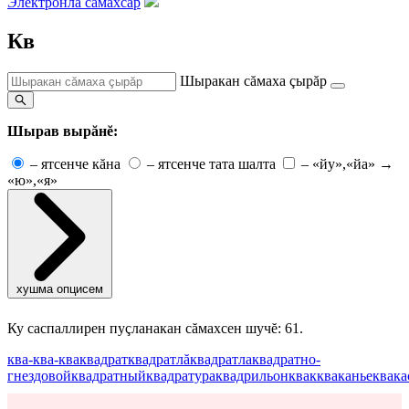
Электронлă сăмахсар
Кв
Шыракан сăмаха çырăр
Шырав вырăнĕ:
–
ятсенче кăна
–
ятсенче тата шалта
–
«йу»,«йа» →
«ю»,«я»
хушма опцисем
Ку саспаллирен пуçланакан сăмахсен шучĕ: 61.
ква-ква-ква
квадрат
квадратлă
квадратла
квадратно-
гнездовой
квадратный
квадратура
квадрильон
квак
кваканье
квака