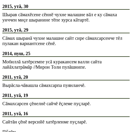
2015, утă, 30
Шырав сӑмахӗсене сӗннӗ чухне малашне вӑл е ку сӑмаха
унччен миҫе шыранине тӗпе хурса кӑтартӗ.
2015, утă, 29
Сăмах шыранӑ чухне малашне сайт сире сăмахсарсенче тĕл
пулакан вариантсене сĕнĕ.
2014, пуш, 25
Мобиллă хатĕрсемпе усă куракансем валли сайта
лайăхлатрăмăр //Мирон Толи пулăшнипе.
2011, утă, 20
Вырăсла-чăвашла сăмахсарпа пуянланчĕ.
2011, утă, 19
Сăмахсарсен çĕнелнĕ сайчĕ ĕçлеме пуçларĕ.
2011, утă, 16
Сайтăн çĕнĕ версийĕ хатĕрленме пуçларĕ.
Пӳлĕм