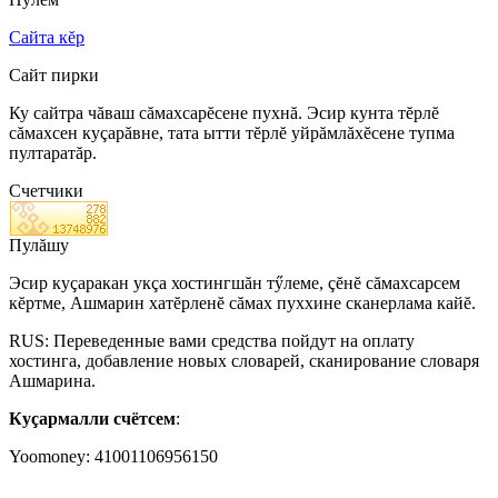
Сайта кĕр
Сайт пирки
Ку сайтра чăваш сăмахсарĕсене пухнă. Эсир кунта тĕрлĕ
сăмахсен куçарăвне, тата ытти тĕрлĕ уйрăмлăхĕсене тупма
пултаратăр.
Счетчики
Пулăшу
Эсир куçаракан укçа хостингшăн тӳлеме, çĕнĕ сăмахсарсем
кĕртме, Ашмарин хатĕрленĕ сăмах пуххине сканерлама кайĕ.
RUS: Переведенные вами средства пойдут на оплату
хостинга, добавление новых словарей, сканирование словаря
Ашмарина.
Куçармалли счётсем
:
Yoomoney: 41001106956150