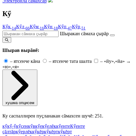
Электронлă сăмахсар
Кӳ
Кӳк
Кӳл
Кӳм
Кӳн
Кӳп
Кӳр
14
66
16
18
47
51
Шыракан сăмаха çырăр
Шырав вырăнĕ:
–
ятсенче кăна
–
ятсенче тата шалта
–
«йу»,«йа» →
«ю»,«я»
хушма опцисем
Ку саспаллирен пуçланакан сăмахсен шучĕ: 251.
кӳ
кӳ-ӳ
кӳçен
кӳв
кӳе
кӳелĕк
кӳенте
Кӳенте
çăлтăр
кӳерлĕк
кӳкĕр
кӳкĕрт
кӳкĕрт