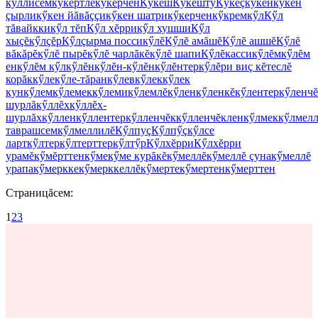
кӳллисем
кӳкĕртлĕ
кӳкĕрчен
Кӳкĕш
Кӳкĕшту
Кӳкеç
кӳкен
кӳкен
çырли
кӳкен йăвăççи
кӳкен шатри
кӳкерчен
кӳкрем
кӳл
Кӳл
тăвайкки
кӳл тĕп
Кӳл хĕрри
кӳл хушши
Кӳл
хыçĕ
кӳлçĕр
Кӳлçырма посси
кӳлĕ
Кӳлĕ амăшĕ
Кӳлĕ ашшĕ
Кӳлĕ
вăкăрĕ
кӳлĕ пырĕ
кӳлĕ чарлăкĕ
кӳлĕ шапи
Кӳлĕкасси
кӳлĕм
кӳлĕм
ен
кӳлĕм кӳл
кӳлĕн
кӳлĕн-кӳлĕн
кӳлĕнтер
кӳлĕри виç кĕтеслĕ
корăк
кӳле
кӳле-тăран
кӳлев
кӳлек
кӳлек
кун
кӳлем
кӳлемек
кӳлеми
кӳлемлĕ
кӳлен
кӳленкĕ
кӳлентер
кӳленч
шурлă
кӳллĕх
кӳллĕх-
шурлăх
кӳллен
кӳллентер
кӳлленчĕк
кӳлленчĕклен
кӳлмек
кӳлмел
таврашсем
кӳлмеллилĕ
Кӳлпуç
Кӳлпӳç
кӳлсе
ларт
кӳлтер
кӳлтерттер
кӳлтӳр
Кӳлхĕрри
Кӳлхĕрри
урамĕ
кӳмĕрттен
кӳме
кӳме курăкĕ
кӳмеллĕ
кӳмеллĕ çуна
кӳмеллĕ
урапа
кӳмеркке
кӳмерккеллĕ
кӳмерте
кӳмертен
кӳмерттен
Страницăсем:
1
2
3