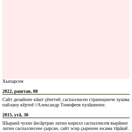
Хыпарсем
2022, раштав, 08
Сайт дизайнне кӑшт ҫӗнетнӗ, саспаллисен страницинче хушма
пайлану кӗртнӗ //Александр Тимофеев пулӑшнипе.
2015, утă, 30
Шыранӑ чухне ӑнсӑртран латин кирилл саспаллисем вырӑнне
латин саспаллисене ҫырсан, сайт эсир ҫырнине юсама тӑрӑшӗ.