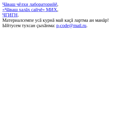
Чăваш чĕлхи лабораторийĕ
,
«Чăваш халăх сайчĕ» МИХ
,
ЧГИГН
.
Материалсемпе усă курнă май каçă лартма ан манăр!
Ыйтусем тухсан ҫыхӑнма:
p-code@mail.ru
.