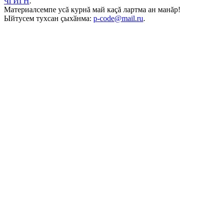
ЧГИГН
.
Материалсемпе усă курнă май каçă лартма ан манăр!
Ыйтусем тухсан ҫыхӑнма:
p-code@mail.ru
.