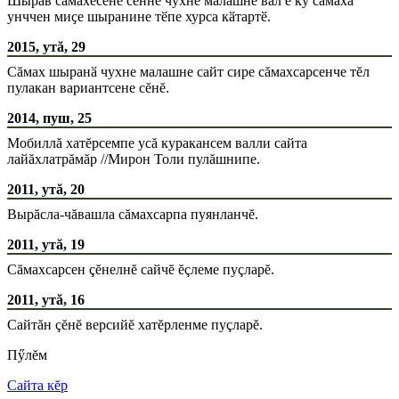
Шырав сӑмахӗсене сӗннӗ чухне малашне вӑл е ку сӑмаха
унччен миҫе шыранине тӗпе хурса кӑтартӗ.
2015, утă, 29
Сăмах шыранӑ чухне малашне сайт сире сăмахсарсенче тĕл
пулакан вариантсене сĕнĕ.
2014, пуш, 25
Мобиллă хатĕрсемпе усă куракансем валли сайта
лайăхлатрăмăр //Мирон Толи пулăшнипе.
2011, утă, 20
Вырăсла-чăвашла сăмахсарпа пуянланчĕ.
2011, утă, 19
Сăмахсарсен çĕнелнĕ сайчĕ ĕçлеме пуçларĕ.
2011, утă, 16
Сайтăн çĕнĕ версийĕ хатĕрленме пуçларĕ.
Пӳлĕм
Сайта кĕр