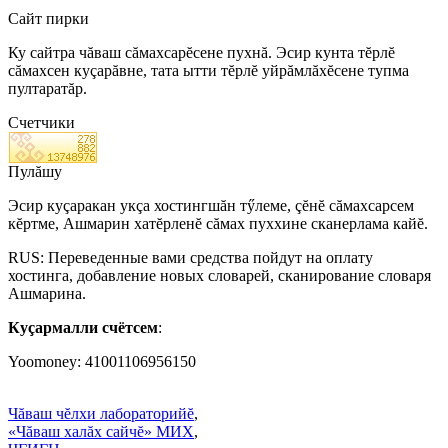
Сайт пирки
Ку сайтра чăваш сăмахсарĕсене пухнă. Эсир кунта тĕрлĕ
сăмахсен куçарăвне, тата ытти тĕрлĕ уйрăмлăхĕсене тупма
пултаратăр.
Счетчики
Пулăшу
Эсир куçаракан укçа хостингшăн тӳлеме, çĕнĕ сăмахсарсем
кĕртме, Ашмарин хатĕрленĕ сăмах пуххине сканерлама кайĕ.
RUS: Переведенные вами средства пойдут на оплату
хостинга, добавление новых словарей, сканирование словаря
Ашмарина.
Куçармалли счётсем
:
Yoomoney: 41001106956150
Чăваш чĕлхи лабораторийĕ
,
«Чăваш халăх сайчĕ» МИХ
,