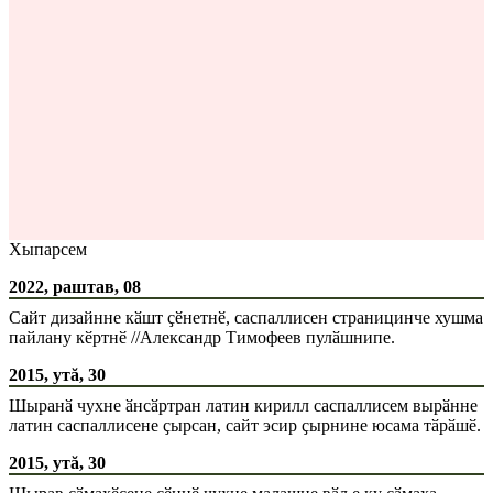
Хыпарсем
2022, раштав, 08
Сайт дизайнне кӑшт ҫӗнетнӗ, саспаллисен страницинче хушма
пайлану кӗртнӗ //Александр Тимофеев пулӑшнипе.
2015, утă, 30
Шыранӑ чухне ӑнсӑртран латин кирилл саспаллисем вырӑнне
латин саспаллисене ҫырсан, сайт эсир ҫырнине юсама тӑрӑшӗ.
2015, утă, 30