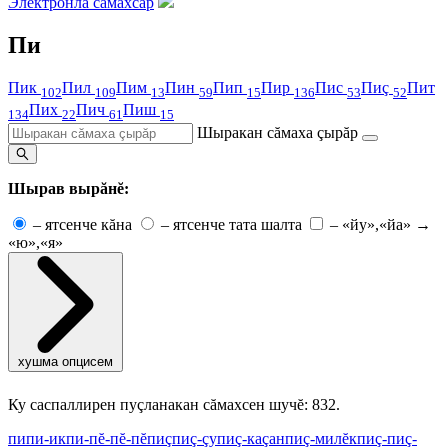
Электронлă сăмахсар
Пи
Пик
Пил
Пим
Пин
Пип
Пир
Пис
Пиç
Пит
102
109
13
59
15
136
53
52
Пих
Пич
Пиш
134
22
61
15
Шыракан сăмаха çырăр
Шырав вырăнĕ:
–
ятсенче кăна
–
ятсенче тата шалта
–
«йу»,«йа» →
«ю»,«я»
хушма опцисем
Ку саспаллирен пуçланакан сăмахсен шучĕ: 832.
пи
пи-ик
пи-пĕ-пĕ-пĕ
пиç
пиç-çу
пиç-каçан
пиç-милĕк
пиç-пиç-