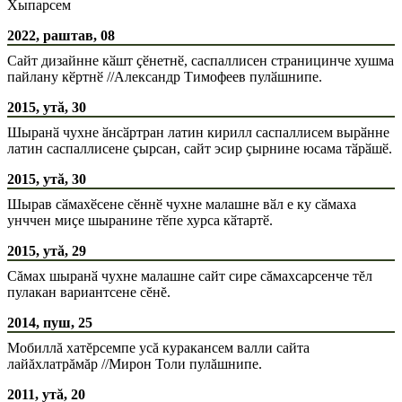
Хыпарсем
2022, раштав, 08
Сайт дизайнне кӑшт ҫӗнетнӗ, саспаллисен страницинче хушма
пайлану кӗртнӗ //Александр Тимофеев пулӑшнипе.
2015, утă, 30
Шыранӑ чухне ӑнсӑртран латин кирилл саспаллисем вырӑнне
латин саспаллисене ҫырсан, сайт эсир ҫырнине юсама тӑрӑшӗ.
2015, утă, 30
Шырав сӑмахӗсене сӗннӗ чухне малашне вӑл е ку сӑмаха
унччен миҫе шыранине тӗпе хурса кӑтартӗ.
2015, утă, 29
Сăмах шыранӑ чухне малашне сайт сире сăмахсарсенче тĕл
пулакан вариантсене сĕнĕ.
2014, пуш, 25
Мобиллă хатĕрсемпе усă куракансем валли сайта
лайăхлатрăмăр //Мирон Толи пулăшнипе.
2011, утă, 20