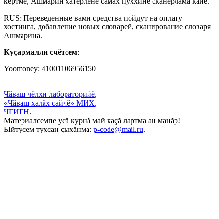
кĕртме, Ашмарин хатĕрленĕ сăмах пуххине сканерлама кайĕ.
RUS: Переведенные вами средства пойдут на оплату
хостинга, добавление новых словарей, сканирование словаря
Ашмарина.
Куçармалли счётсем
:
Yoomoney: 41001106956150
Чăваш чĕлхи лабораторийĕ
,
«Чăваш халăх сайчĕ» МИХ
,
ЧГИГН
.
Материалсемпе усă курнă май каçă лартма ан манăр!
Ыйтусем тухсан ҫыхӑнма:
p-code@mail.ru
.