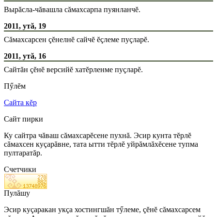
Вырăсла-чăвашла сăмахсарпа пуянланчĕ.
2011, утă, 19
Сăмахсарсен çĕнелнĕ сайчĕ ĕçлеме пуçларĕ.
2011, утă, 16
Сайтăн çĕнĕ версийĕ хатĕрленме пуçларĕ.
Пӳлĕм
Сайта кĕр
Сайт пирки
Ку сайтра чăваш сăмахсарĕсене пухнă. Эсир кунта тĕрлĕ
сăмахсен куçарăвне, тата ытти тĕрлĕ уйрăмлăхĕсене тупма
пултаратăр.
Счетчики
Пулăшу
Эсир куçаракан укçа хостингшăн тӳлеме, çĕнĕ сăмахсарсем