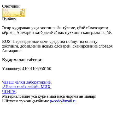
Счетчики
Пулăшу
Эсир куçаракан укçа хостингшăн тӳлеме, çĕнĕ сăмахсарсем
кĕртме, Ашмарин хатĕрленĕ сăмах пуххине сканерлама кайĕ.
RUS: Переведенные вами средства пойдут на оплату
хостинга, добавление новых словарей, сканирование словаря
Ашмарина.
Куçармалли счётсем
:
Yoomoney: 41001106956150
Чăваш чĕлхи лабораторийĕ
,
«Чăваш халăх сайчĕ» МИХ
,
ЧГИГН
.
Материалсемпе усă курнă май каçă лартма ан манăр!
Ыйтусем тухсан ҫыхӑнма:
p-code@mail.ru
.