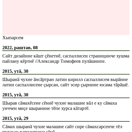
Хыпарсем
2022, раштав, 08
Сайт дизайнне кӑшт ҫӗнетнӗ, саспаллисен страницинче хушма
пайлану кӗртнӗ //Александр Тимофеев пулӑшнипе.
2015, утă, 30
Шыранӑ чухне ӑнсӑртран латин кирилл саспаллисем вырӑнне
латин саспаллисене ҫырсан, сайт эсир ҫырнине юсама тӑрӑшӗ.
2015, утă, 30
Шырав сӑмахӗсене сӗннӗ чухне малашне вӑл е ку сӑмаха
унччен миҫе шыранине тӗпе хурса кӑтартӗ.
2015, утă, 29
Сăмах шыранӑ чухне малашне сайт сире сăмахсарсенче тĕл
пулакан вариантсене сĕнĕ.