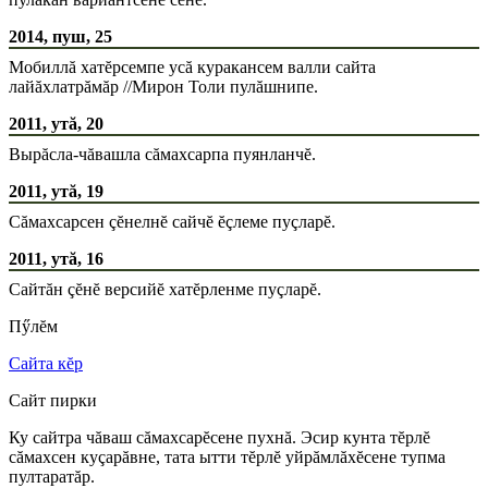
2014, пуш, 25
Мобиллă хатĕрсемпе усă куракансем валли сайта
лайăхлатрăмăр //Мирон Толи пулăшнипе.
2011, утă, 20
Вырăсла-чăвашла сăмахсарпа пуянланчĕ.
2011, утă, 19
Сăмахсарсен çĕнелнĕ сайчĕ ĕçлеме пуçларĕ.
2011, утă, 16
Сайтăн çĕнĕ версийĕ хатĕрленме пуçларĕ.
Пӳлĕм
Сайта кĕр
Сайт пирки
Ку сайтра чăваш сăмахсарĕсене пухнă. Эсир кунта тĕрлĕ
сăмахсен куçарăвне, тата ытти тĕрлĕ уйрăмлăхĕсене тупма
пултаратăр.