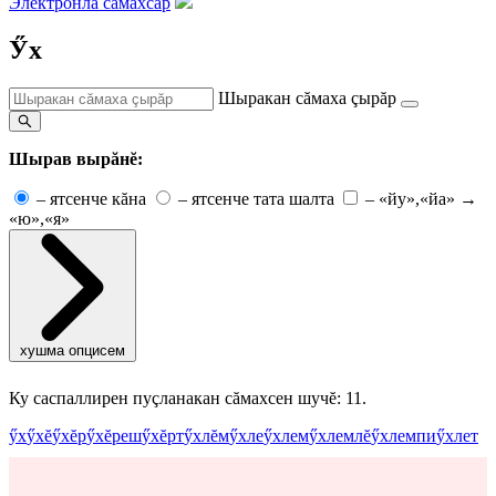
Электронлă сăмахсар
Ӳх
Шыракан сăмаха çырăр
Шырав вырăнĕ:
–
ятсенче кăна
–
ятсенче тата шалта
–
«йу»,«йа» →
«ю»,«я»
хушма опцисем
Ку саспаллирен пуçланакан сăмахсен шучĕ: 11.
ӳх
ӳхĕ
ӳхĕр
ӳхĕреш
ӳхĕрт
ӳхлĕм
ӳхле
ӳхлем
ӳхлемлĕ
ӳхлемпи
ӳхлет