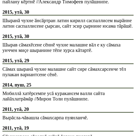
пайлану кӗртнӗ //Александр Тимофеев пулӑшнипе.
2015, утă, 30
Шыранӑ чухне ӑнсӑртран латин кирилл саспаллисем вырӑнне
латин саспаллисене ҫырсан, сайт эсир ҫырнине юсама тӑрӑшӗ.
2015, утă, 30
Шырав сӑмахӗсене сӗннӗ чухне малашне вӑл е ку сӑмаха
унччен миҫе шыранине тӗпе хурса кӑтартӗ.
2015, утă, 29
Сăмах шыранӑ чухне малашне сайт сире сăмахсарсенче тĕл
пулакан вариантсене сĕнĕ.
2014, пуш, 25
Мобиллă хатĕрсемпе усă куракансем валли сайта
лайăхлатрăмăр //Мирон Толи пулăшнипе.
2011, утă, 20
Вырăсла-чăвашла сăмахсарпа пуянланчĕ.
2011, утă, 19