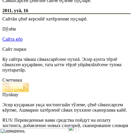
Сăмахсарсен çĕнелнĕ сайчĕ ĕçлеме пуçларĕ.
2011, утă, 16
Сайтăн çĕнĕ версийĕ хатĕрленме пуçларĕ.
Пӳлĕм
Сайта кĕр
Сайт пирки
Ку сайтра чăваш сăмахсарĕсене пухнă. Эсир кунта тĕрлĕ
сăмахсен куçарăвне, тата ытти тĕрлĕ уйрăмлăхĕсене тупма
пултаратăр.
Счетчики
Пулăшу
Эсир куçаракан укçа хостингшăн тӳлеме, çĕнĕ сăмахсарсем
кĕртме, Ашмарин хатĕрленĕ сăмах пуххине сканерлама кайĕ.
RUS: Переведенные вами средства пойдут на оплату
хостинга, добавление новых словарей, сканирование словаря
Ашмарина.