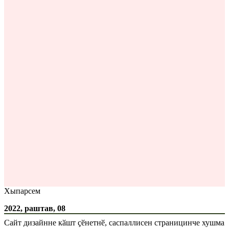
Хыпарсем
2022, раштав, 08
Сайт дизайнне кӑшт ҫӗнетнӗ, саспаллисен страницинче хушма