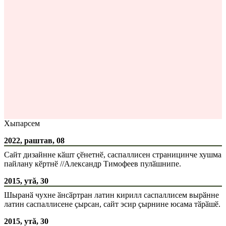
Хыпарсем
2022, раштав, 08
Сайт дизайнне кӑшт ҫӗнетнӗ, саспаллисен страницинче хушма
пайлану кӗртнӗ //Александр Тимофеев пулӑшнипе.
2015, утă, 30
Шыранӑ чухне ӑнсӑртран латин кирилл саспаллисем вырӑнне
латин саспаллисене ҫырсан, сайт эсир ҫырнине юсама тӑрӑшӗ.
2015, утă, 30