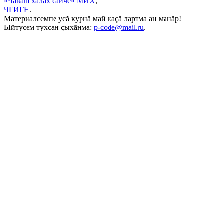
«Чăваш халăх сайчĕ» МИХ
,
ЧГИГН
.
Материалсемпе усă курнă май каçă лартма ан манăр!
Ыйтусем тухсан ҫыхӑнма:
p-code@mail.ru
.