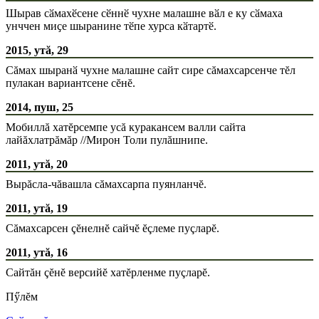
Шырав сӑмахӗсене сӗннӗ чухне малашне вӑл е ку сӑмаха
унччен миҫе шыранине тӗпе хурса кӑтартӗ.
2015, утă, 29
Сăмах шыранӑ чухне малашне сайт сире сăмахсарсенче тĕл
пулакан вариантсене сĕнĕ.
2014, пуш, 25
Мобиллă хатĕрсемпе усă куракансем валли сайта
лайăхлатрăмăр //Мирон Толи пулăшнипе.
2011, утă, 20
Вырăсла-чăвашла сăмахсарпа пуянланчĕ.
2011, утă, 19
Сăмахсарсен çĕнелнĕ сайчĕ ĕçлеме пуçларĕ.
2011, утă, 16
Сайтăн çĕнĕ версийĕ хатĕрленме пуçларĕ.
Пӳлĕм