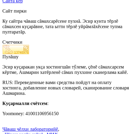
Сайта кĕр
Сайт пирки
Ку сайтра чăваш сăмахсарĕсене пухнă. Эсир кунта тĕрлĕ
сăмахсен куçарăвне, тата ытти тĕрлĕ уйрăмлăхĕсене тупма
пултаратăр.
Счетчики
Пулăшу
Эсир куçаракан укçа хостингшăн тӳлеме, çĕнĕ сăмахсарсем
кĕртме, Ашмарин хатĕрленĕ сăмах пуххине сканерлама кайĕ.
RUS: Переведенные вами средства пойдут на оплату
хостинга, добавление новых словарей, сканирование словаря
Ашмарина.
Куçармалли счётсем
:
Yoomoney: 41001106956150
Чăваш чĕлхи лабораторийĕ
,