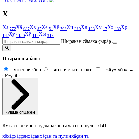
Электронлă сăмахсар
Х
Ха
Хă
Хв
Хе
Хĕ
Хи
Хл
Хм
Хо
Хр
772
987
87
51
703
260
103
17
430
Ху
Хӳ
Хы
142
1150
114
318
Шыракан сăмаха çырăр
Шырав вырăнĕ:
–
ятсенче кăна
–
ятсенче тата шалта
–
«йу»,«йа» →
«ю»,«я»
хушма опцисем
Ку саспаллирен пуçланакан сăмахсен шучĕ: 5141.
хă
хăç
хăççан
хăçан
хăçан та пулин
хăçан та